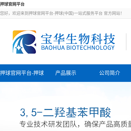
押球官网平台
您好，欢迎来到押球官网平台-押球(中国)一站式服务平台 官方网站！
押球官网平台-押球
产品展示
公司简介
(中国)一站式服务
平台