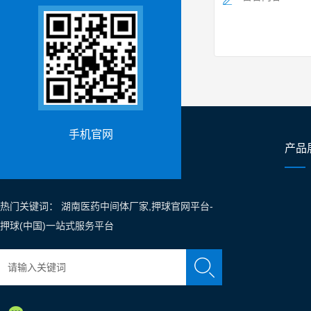
手机官网
产品
热门关键词： 湖南医药中间体厂家,押球官网平台-
押球(中国)一站式服务平台