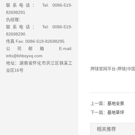
联系电话： Tel: 0086-519-
82698291
仇经理：
联系电话： Tel: 0086-519-
82698290
传真 Fax: 0086-519-82698295
公司邮箱 E-mail:
info@bhbsyxq.com
地址：湖南省怀化市洪江区铁溪工
押球官网平台-押球(中国
业区16号
上一篇：
基地全景
下一篇：
基地草坪
相关推荐