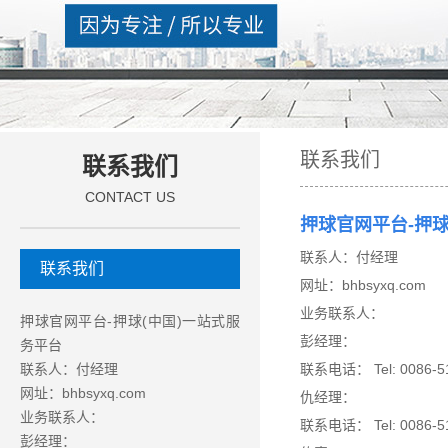
联系我们
联系我们
CONTACT US
押球官网平台-押球
联系人：付经理
联系我们
网址：bhbsyxq.com
业务联系人：
押球官网平台-押球(中国)一站式服
彭经理：
务平台
联系人：付经理
联系电话： Tel: 0086-51
网址：bhbsyxq.com
仇经理：
业务联系人：
联系电话： Tel: 0086-51
彭经理：